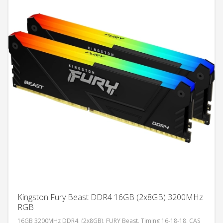
Kingston Fury Beast DDR4 16GB (2x8GB) 3200MHz
RGB
16GB 3200MHz DDR4, (2x8GB), FURY Beast, Timing 16-18-18, CAS