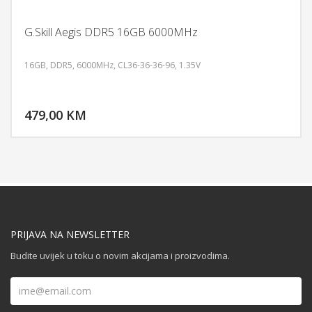
G.Skill Aegis DDR5 16GB 6000MHz
16GB, DDR5, 6000MHz, CL36-36-36-96, 1.35V
DODAJ U KORPU
479,00 KM
POGLEDAJ
PRIJAVA NA NEWSLETTER
Budite uvijek u toku o novim akcijama i proizvodima.