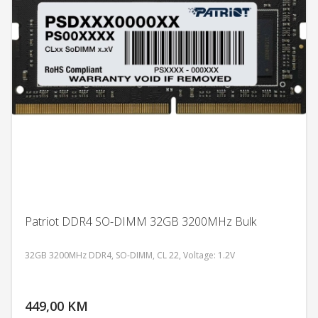
Patriot DDR4 SO-DIMM 32GB 3200MHz Bulk
32GB 3200MHz DDR4, SO-DIMM, CL 22, Voltage: 1.2V
DODAJ U KORPU
449,00 KM
POGLEDAJ