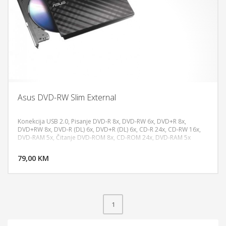
Asus DVD-RW Slim External
Konekcija USB 2.0, Pisanje DVD-R 8x, DVD-RW 6x, DVD+R 8x,
DVD+RW 8x, DVD-R (DL) 6x, DVD+R (DL) 6x, CD-R 24x, CD-RW 16x,
DVD-RAM 5x, Čitanje DVD-ROM 8x, CD-ROM 24x, DVD-RAM 5x
DODAJ U KORPU
79,00 KM
POGLEDAJ
1