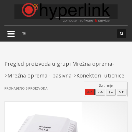
×
TELEFONSKA PODRŠKA
035/707-263
Pon-Pet 08:00 - 16:00
☏
Sub 8:00-14:00
Pregled proizvoda u grupi Mrežna oprema-
>Mrežna oprema - pasivna->Konektori, uticnice
Sortiranje
PRONAĐENO 5 PROIZVODA
A-Z
Z-A
$▲
$▼