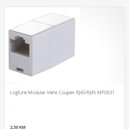
LogiLink Modular Inline Coupler RJ45/RJ45 MP0031
..
DODAJ U KORPU
2,50 KM
POGLEDAJ