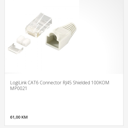
LogiLink CAT6 Connector RJ45 Shielded 100KOM
MP0021
DODAJ U KORPU
61,00 KM
POGLEDAJ