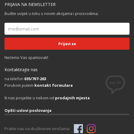
PRIJAVA NA NEWSLETTER
Budite uvijek u toku o novim akcijama i proizvodima.
Nećemo Vas spamovati!
Kontaktirajte nas
na telefon
035/707-263
Porukom putem
kontakt formulara
Ili nas posjetite u nekom od
prodajnih mjesta
Opšti uslovi poslovanja
Pratite nas na društvenim mrežama: