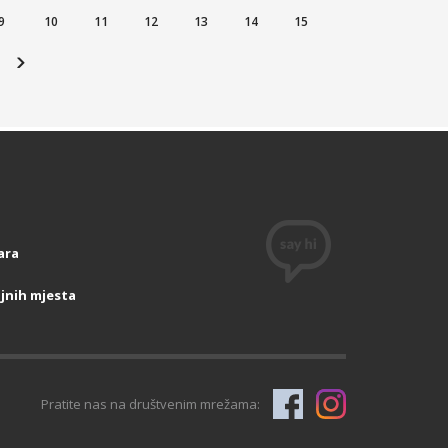
9
10
11
12
13
14
15
ara
jnih mjesta
Pratite nas na društvenim mrežama: