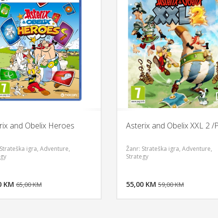
rix and Obelix Heroes
Asterix and Obelix XXL 2 /
Strateška igra, Adventure,
Žanr: Strateška igra, Adventure,
egy
Strategy
DODAJ U KORPU
DODAJ 
0 KM
POGLEDAJ
55,00 KM
P
65,00 KM
59,00 KM