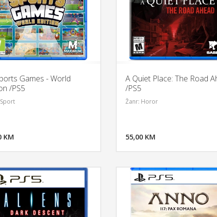
ports Games - World
A Quiet Place: The Road 
ion /PS5
/PS5
 Sport
Žanr: Horor
DODAJ U KORPU
DODAJ 
0 KM
POGLEDAJ
55,00 KM
P