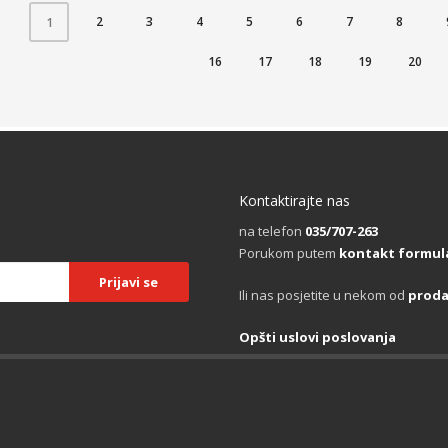
2
3
4
5
6
7
8
1
16
17
18
19
20
Kontaktirajte nas
na telefon
035/707-263
Porukom putem
kontakt formul
Ili nas posjetite u nekom od
proda
Opšti uslovi poslovanja