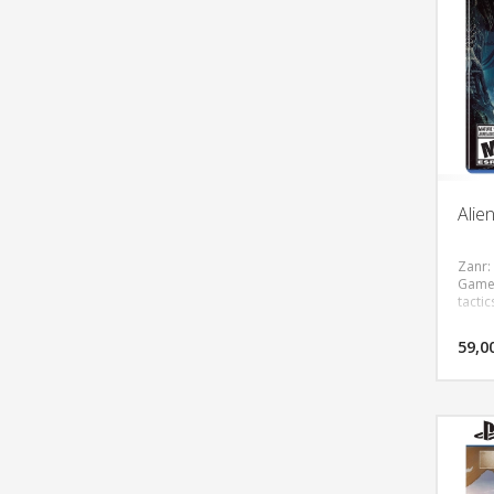
Alie
Zanr:
Game,
tactic
59,0