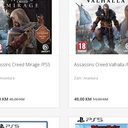
ssins Creed Mirage /PS5
Assassins Creed Valhalla 
 Avantura
Zanr: Avantura
DODAJ U KORPU
DODAJ 
0 KM
POGLEDAJ
49,00 KM
P
65,00 KM
59,00 KM