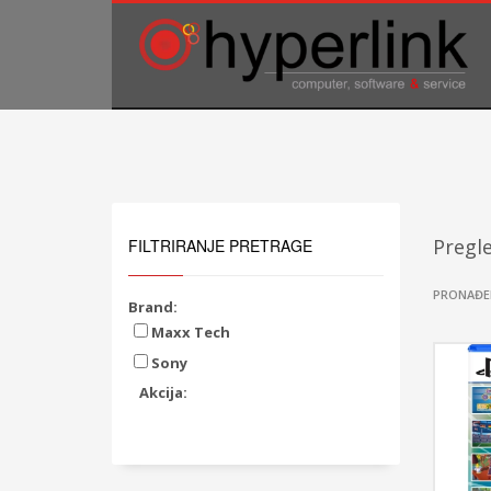
TELEFONSKA PODRŠKA
035/707-263
Pon-Pet 08:00 - 16:00
Sub 8:00-14:00
Pregle
FILTRIRANJE PRETRAGE
PRONAĐE
Brand:
Maxx Tech
Sony
Akcija: