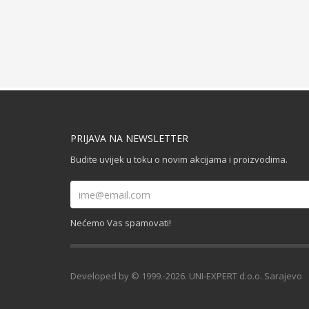
PRIJAVA NA NEWSLETTER
Budite uvijek u toku o novim akcijama i proizvodima.
Nećemo Vas spamovati!
Developed by © 1999.-2026. UNI-EXPERT d.o.o. Sarajevo