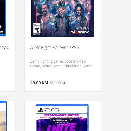
Ahead
AEW Fight Forever /PS5
Zanr: Fighting game, Sports Video
Game, Action game, Simulation Game
U KORPU
DODAJ U KORPU
OGLEDAJ
49,00 KM
POGLEDAJ
65,00 KM