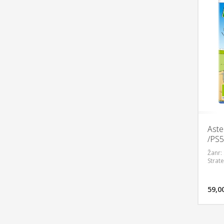
Aste
/PS5
Žanr: 
Strat
59,0