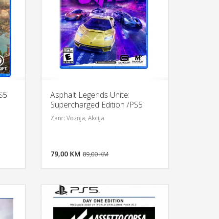
S5
Asphalt Legends Unite:
Supercharged Edition /PS5
Zanr: Voznja, Akcija
U KORPU
DODAJ U KORPU
OGLEDAJ
79,00 KM
POGLEDAJ
89,00 KM