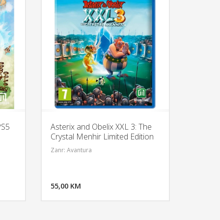
PS5
Asterix and Obelix XXL 3: The
Crystal Menhir Limited Edition
/PS5
Zanr: Avantura
U KORPU
DODAJ U KORPU
OGLEDAJ
55,00 KM
POGLEDAJ