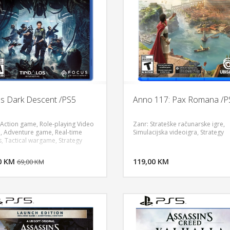
ns Dark Descent /PS5
Anno 117: Pax Romana /P
 Action game, Role-playing Video
Zanr: Strateške računarske igre,
 Adventure game, Real-time
Simulacijska videoigra, Strategy
s, Tactical wargame, Strategy
DODAJ U KORPU
DODAJ 
0 KM
POGLEDAJ
119,00 KM
P
69,00 KM