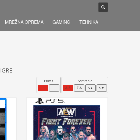
×
MREŽNA OPREMA
GAMING
TEHNIKA
 IGRE
Prikaz
Sortiranje
☷
☰
A-Z
Z-A
$▲
$▼