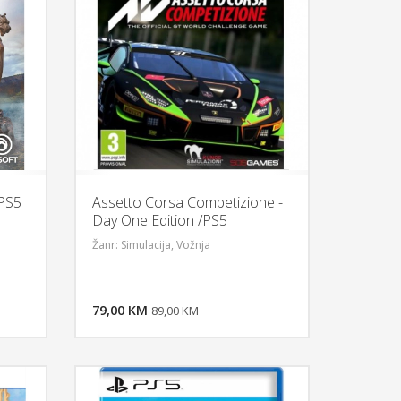
/PS5
Assetto Corsa Competizione -
Day One Edition /PS5
Žanr: Simulacija, Vožnja
U KORPU
DODAJ U KORPU
OGLEDAJ
79,00 KM
POGLEDAJ
89,00 KM