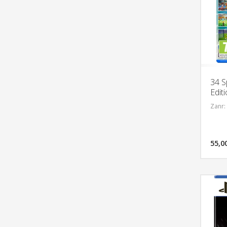
34 S
Edit
Zanr:
55,0