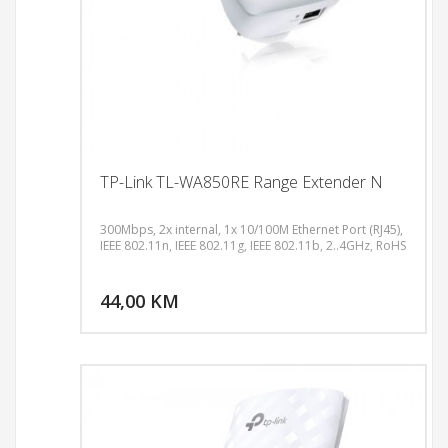
TP-Link TL-WA850RE Range Extender N
300Mbps, 2x internal, 1x 10/100M Ethernet Port (RJ45),
IEEE 802.11n, IEEE 802.11g, IEEE 802.11b, 2..4GHz, RoHS
DODAJ U KORPU
44,00 KM
POGLEDAJ