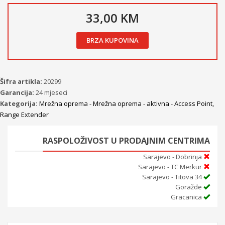
33,00 KM
BRZA KUPOVINA
Šifra artikla:
20299
Garancija:
24 mjeseci
Kategorija:
Mrežna oprema - Mrežna oprema - aktivna - Access Point,
Range Extender
RASPOLOŽIVOST U PRODAJNIM CENTRIMA
Sarajevo - Dobrinja
Sarajevo - TC Merkur
Sarajevo - Titova 34
Goražde
Gracanica