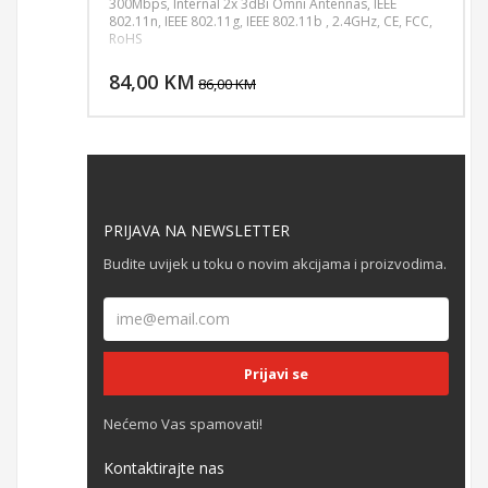
300Mbps, Internal 2x 3dBi Omni Antennas, IEEE
802.11n, IEEE 802.11g, IEEE 802.11b , 2.4GHz, CE, FCC,
RoHS
DODAJ U KORPU
84,00 KM
POGLEDAJ
86,00 KM
PRIJAVA NA NEWSLETTER
Budite uvijek u toku o novim akcijama i proizvodima.
Nećemo Vas spamovati!
Kontaktirajte nas