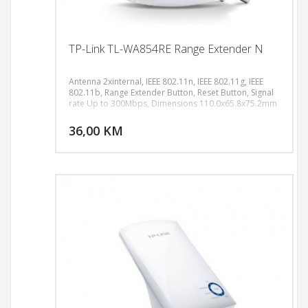
TP-Link TL-WA854RE Range Extender N
Antenna 2xinternal, IEEE 802.11n, IEEE 802.11g, IEEE
802.11b, Range Extender Button, Reset Button, Signal
rate Up to 300Mbps, Dimensions 110.0x65.8x75.2mm
DODAJ U KORPU
36,00 KM
POGLEDAJ