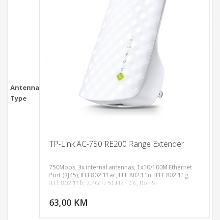
Antenna
Type
TP-Link AC-750 RE200 Range Extender
750Mbps, 3x internal antennas, 1x10/100M Ethernet
Port (RJ45), IEEE802.11ac,IEEE 802.11n, IEEE 802.11g,
IEEE 802.11b; 2.4GHz 5GHz; FCC, RoHS
DODAJ U KORPU
63,00 KM
POGLEDAJ